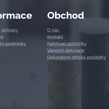
ormace
Obchod
a ochrany
O nás
mí
Kontakt
ní podmínky
Nahřívací polštářky
Vánoční dekorace
Dekorativní dětské polštářky