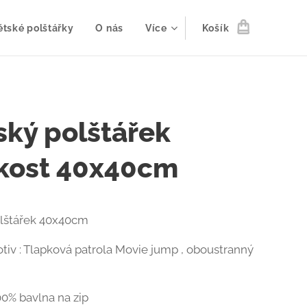
ětské polštářky
O nás
Více
Košík
ský polštářek
ikost 40x40cm
olštářek 40x40cm
tiv : Tlapková patrola Movie jump , oboustranný
00% bavlna na zip