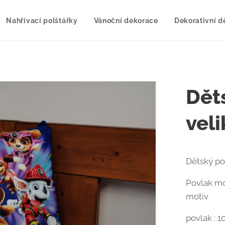
Nahřívací polštářky
Vánoční dekorace
Dekorativní d
Dět
vel
Dětský p
Povlak mo
motiv
povlak : 1