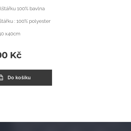
lštářku 100% bavlna
štářku : 100% polyester
 40 x40cm
00
Kč
Do košíku