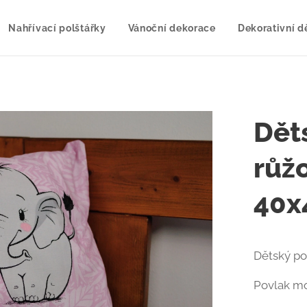
Nahřívací polštářky
Vánoční dekorace
Dekorativní d
Dět
růžo
40x
Dětský p
Povlak mo