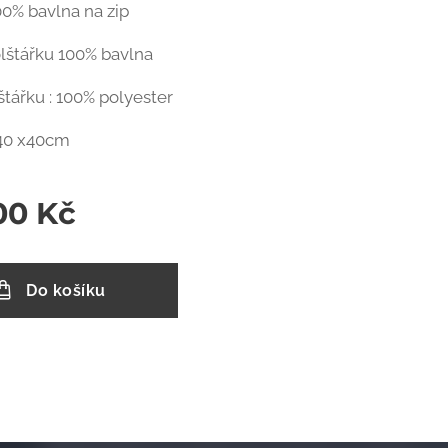
00% bavlna na zip
lštářku 100% bavlna
štářku : 100% polyester
 40 x40cm
00
Kč
Do košíku