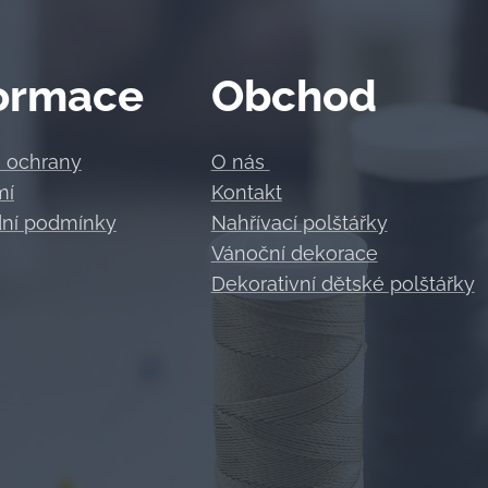
ormace
Obchod
a ochrany
O nás
mí
Kontakt
ní podmínky
Nahřívací polštářky
Vánoční dekorace
Dekorativní dětské polštářky