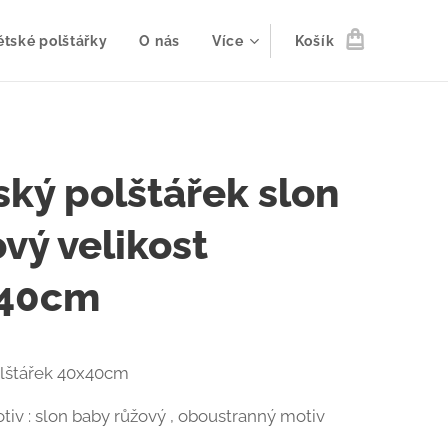
ětské polštářky
O nás
Více
Košík
ský polštářek slon
vý velikost
40cm
olštářek 40x40cm
tiv : slon baby růžový , oboustranný motiv